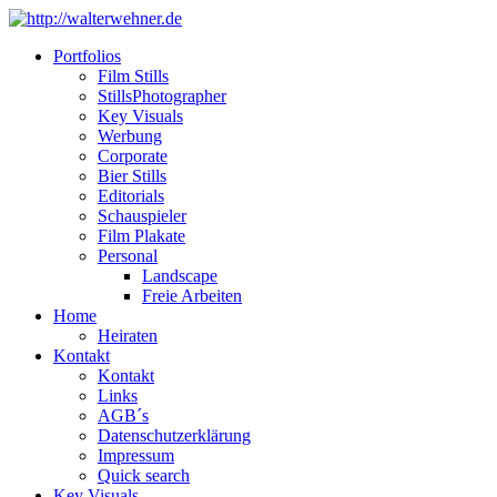
Portfolios
Film Stills
StillsPhotographer
Key Visuals
Werbung
Corporate
Bier Stills
Editorials
Schauspieler
Film Plakate
Personal
Landscape
Freie Arbeiten
Home
Heiraten
Kontakt
Kontakt
Links
AGB´s
Datenschutzerklärung
Impressum
Quick search
Key Visuals