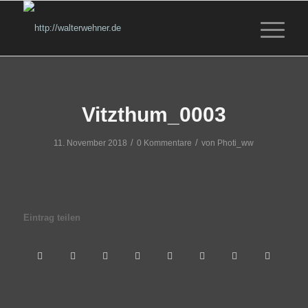
Vitzthum_0003
/
/
11. November 2018
0 Kommentare
von
Photi_ww
Eintrag teilen