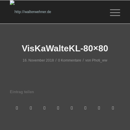
VisKaWalteKL-80×80
/
/
16. November 2018
0 Kommentare
von
Photi_ww
Eintrag teilen