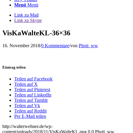
Menü
Menü
Link zu Mail
Link zu Skype
VisKaWalteKL-36×36
16. November 2018
/
0 Kommentare
/
von
Photi_ww
Eintrag teilen
Teilen auf Facebook
Teilen auf X
Teilen auf Pinterest
Teilen auf LinkedIn
Teilen auf Tumblr
Teilen auf Vk
Teilen auf Reddit
Per E-Mail teilen
http://walterwehner.de/wp-
content/uploads/2018/11/VisKaWalteKL.png
0
0
Photi_ww