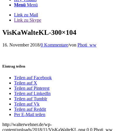
Menü
Menü
Link zu Mail
Link zu Skype
VisKaWalteKL-300×104
16. November 2018
/
0 Kommentare
/
von
Photi_ww
Eintrag teilen
Teilen auf Facebook
Teilen auf X
Teilen auf Pinterest
Teilen auf LinkedIn
Teilen auf Tumblr
Teilen auf Vk
Teilen auf Reddit
Per E-Mail teilen
http://walterwehner.de/wp-
content/uploads/2018/11/VisKaWalteKL.png
0
0
Photi_ww