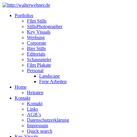
Portfolios
Film Stills
StillsPhotographer
Key Visuals
Werbung
Corporate
Bier Stills
Editorials
Schauspieler
Film Plakate
Personal
Landscape
Freie Arbeiten
Home
Heiraten
Kontakt
Kontakt
Links
AGB´s
Datenschutzerklärung
Impressum
Quick search
Key Visuals