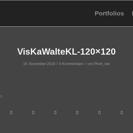
Portfolios
VisKaWalteKL-120×120
/
/
16. November 2018
0 Kommentare
von
Photi_ww
en