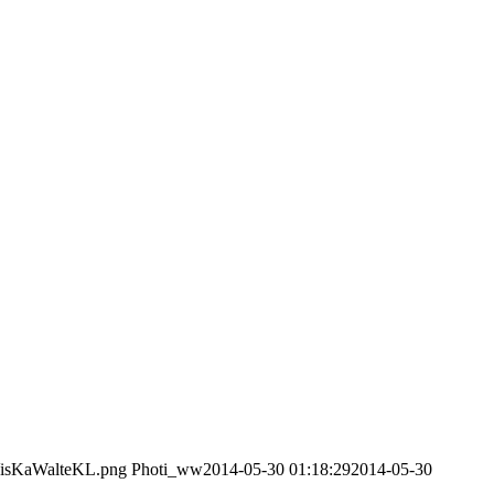
/VisKaWalteKL.png
Photi_ww
2014-05-30 01:18:29
2014-05-30