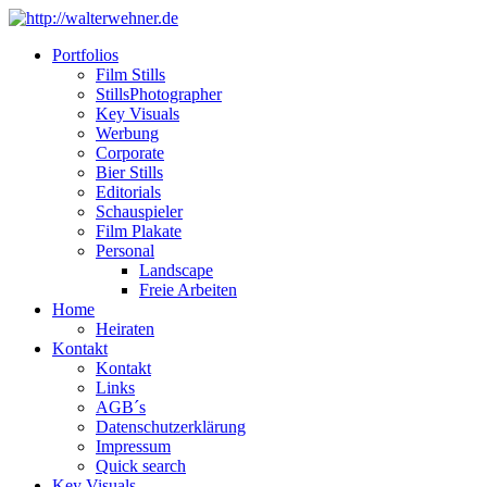
Portfolios
Film Stills
StillsPhotographer
Key Visuals
Werbung
Corporate
Bier Stills
Editorials
Schauspieler
Film Plakate
Personal
Landscape
Freie Arbeiten
Home
Heiraten
Kontakt
Kontakt
Links
AGB´s
Datenschutzerklärung
Impressum
Quick search
Key Visuals