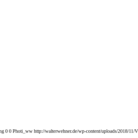
ng
0
0
Photi_ww
http://walterwehner.de/wp-content/uploads/2018/11