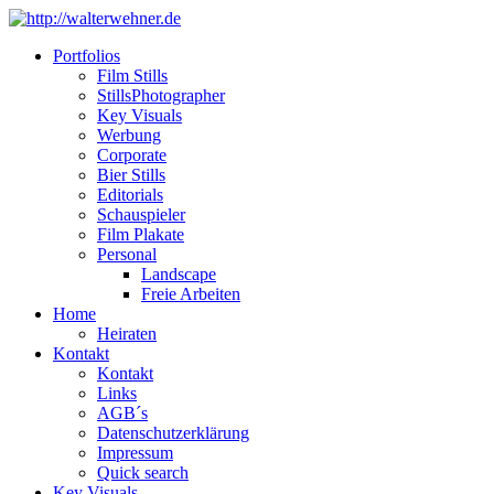
Portfolios
Film Stills
StillsPhotographer
Key Visuals
Werbung
Corporate
Bier Stills
Editorials
Schauspieler
Film Plakate
Personal
Landscape
Freie Arbeiten
Home
Heiraten
Kontakt
Kontakt
Links
AGB´s
Datenschutzerklärung
Impressum
Quick search
Key Visuals