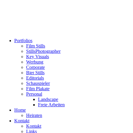
Portfolios
Film Stills
StillsPhotographer
Key Visuals
Werbung
Corporate
Bier Stills
Editorials
Schauspieler
Film Plakate
Personal
Landscape
Freie Arbeiten
Home
Heiraten
Kontakt
Kontakt
Links