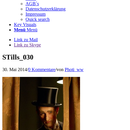
AGB´s
Datenschutzerklärung
Impressum
Quick search
Key Visuals
Menü
Menü
Link zu Mail
Link zu Skype
STills_030
30. Mai 2014
/
0 Kommentare
/
von
Photi_ww