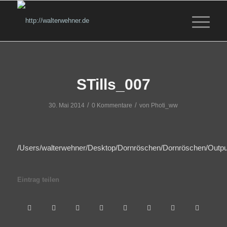
STills_007
/
/
30. Mai 2014
0 Kommentare
von
Photi_ww
/Users/walterwehner/Desktop/Dornröschen/Dornröschen/Outpu
Eintrag teilen