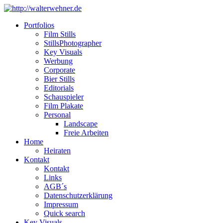
Portfolios
Film Stills
StillsPhotographer
Key Visuals
Werbung
Corporate
Bier Stills
Editorials
Schauspieler
Film Plakate
Personal
Landscape
Freie Arbeiten
Home
Heiraten
Kontakt
Kontakt
Links
AGB´s
Datenschutzerklärung
Impressum
Quick search
Key Visuals