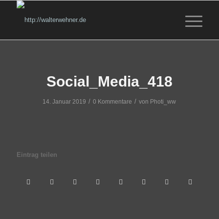
Social_Media_418
/
/
14. Januar 2019
0 Kommentare
von
Photi_ww
Eintrag teilen