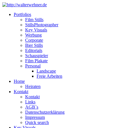
Portfolios
Film Stills
StillsPhotographer
Key Visuals
Werbung
Corporate
Bier Stills
Editorials
Schauspieler
Film Plakate
Personal
Landscape
Freie Arbeiten
Home
Heiraten
Kontakt
Kontakt
Links
AGB´s
Datenschutzerklärung
Impressum
Quick search
Key Visuals