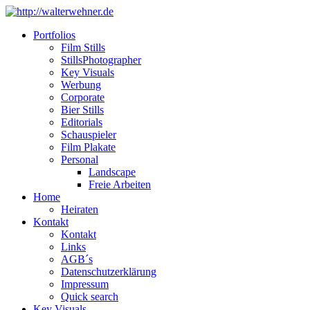
Portfolios
Film Stills
StillsPhotographer
Key Visuals
Werbung
Corporate
Bier Stills
Editorials
Schauspieler
Film Plakate
Personal
Landscape
Freie Arbeiten
Home
Heiraten
Kontakt
Kontakt
Links
AGB´s
Datenschutzerklärung
Impressum
Quick search
Key Visuals