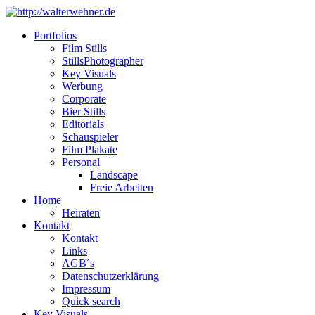
Portfolios
Film Stills
StillsPhotographer
Key Visuals
Werbung
Corporate
Bier Stills
Editorials
Schauspieler
Film Plakate
Personal
Landscape
Freie Arbeiten
Home
Heiraten
Kontakt
Kontakt
Links
AGB´s
Datenschutzerklärung
Impressum
Quick search
Key Visuals