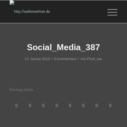
Social_Media_387
/
/
14. Januar 2019
0 Kommentare
von
Photi_ww
Eintrag teilen