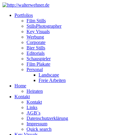
Portfolios
Film Stills
StillsPhotographer
Key Visuals
Werbung
Corporate
Bier Stills
Editorials
Schauspieler
Film Plakate
Personal
Landscape
Freie Arbeiten
Home
Heiraten
Kontakt
Kontakt
Links
AGB´s
Datenschutzerklärung
Impressum
Quick search
Key Visuals