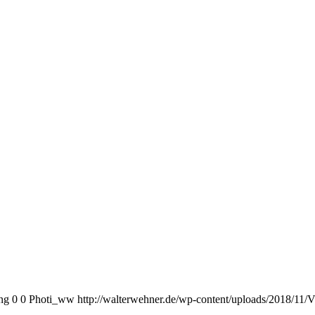
ng
0
0
Photi_ww
http://walterwehner.de/wp-content/uploads/2018/11