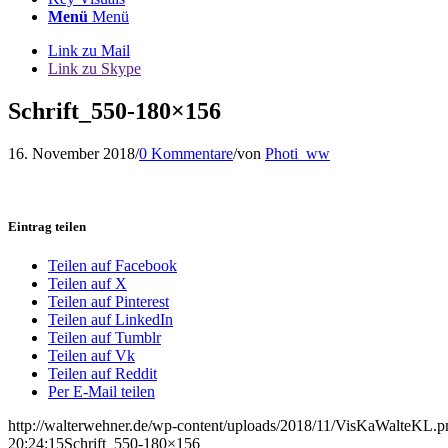
Menü
Menü
Link zu Mail
Link zu Skype
Schrift_550-180×156
16. November 2018
/
0 Kommentare
/
von
Photi_ww
Eintrag teilen
Teilen auf Facebook
Teilen auf X
Teilen auf Pinterest
Teilen auf LinkedIn
Teilen auf Tumblr
Teilen auf Vk
Teilen auf Reddit
Per E-Mail teilen
http://walterwehner.de/wp-content/uploads/2018/11/VisKaWalteKL.p
20:24:15
Schrift_550-180×156