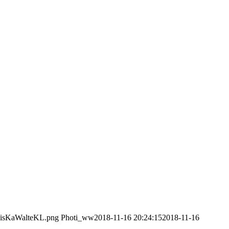
/VisKaWalteKL.png
Photi_ww
2018-11-16 20:24:15
2018-11-16