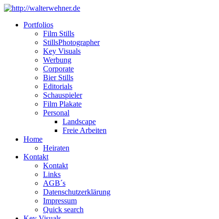
Portfolios
Film Stills
StillsPhotographer
Key Visuals
Werbung
Corporate
Bier Stills
Editorials
Schauspieler
Film Plakate
Personal
Landscape
Freie Arbeiten
Home
Heiraten
Kontakt
Kontakt
Links
AGB´s
Datenschutzerklärung
Impressum
Quick search
Key Visuals