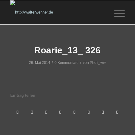
Roarie_13_ 326
/
/
29. Mai 2014
0 Kommentare
von
Photi_ww
Eintrag teilen