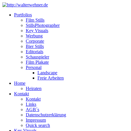
Portfolios
Film Stills
StillsPhotographer
Key Visuals
Werbung
Corporate
Bier Stills
Editorials
Schauspieler
Film Plakate
Personal
Landscape
Freie Arbeiten
Home
Heiraten
Kontakt
Kontakt
Links
AGB´s
Datenschutzerklärung
Impressum
Quick search
Key Visuals