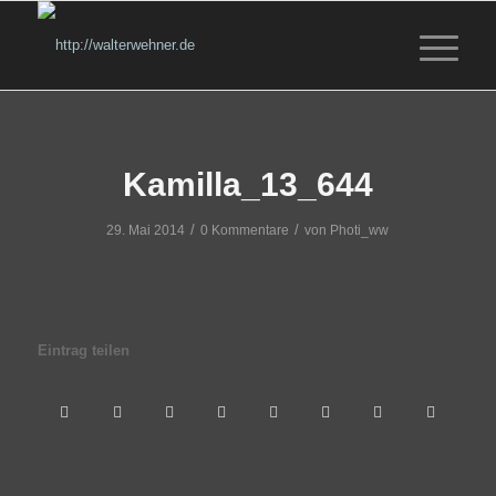
Kamilla_13_644
/
/
29. Mai 2014
0 Kommentare
von
Photi_ww
Eintrag teilen