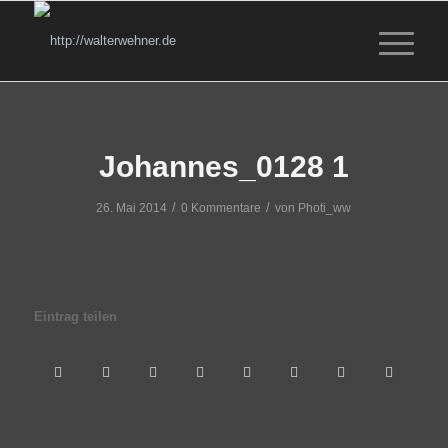
Johannes_0128 1
/
/
26. Mai 2014
0 Kommentare
von
Photi_ww
Eintrag teilen