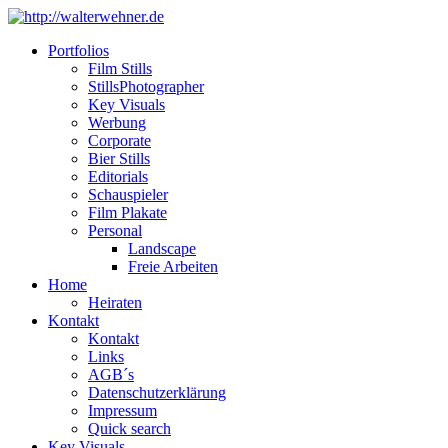
Portfolios
Film Stills
StillsPhotographer
Key Visuals
Werbung
Corporate
Bier Stills
Editorials
Schauspieler
Film Plakate
Personal
Landscape
Freie Arbeiten
Home
Heiraten
Kontakt
Kontakt
Links
AGB´s
Datenschutzerklärung
Impressum
Quick search
Key Visuals