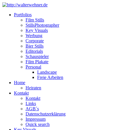
Portfolios
Film Stills
StillsPhotographer
Key Visuals
Werbung
Corporate
Bier Stills
Editorials
Schauspieler
Film Plakate
Personal
Landscape
Freie Arbeiten
Home
Heiraten
Kontakt
Kontakt
Links
AGB´s
Datenschutzerklärung
Impressum
Quick search
Key Visuals