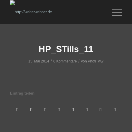
HP_STills_11
/
/
15. Mai 2014
0 Kommentare
von
Photi_ww
Eintrag teilen