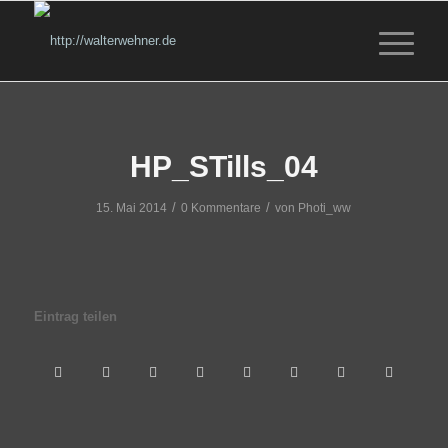
HP_STills_04
/
/
15. Mai 2014
0 Kommentare
von
Photi_ww
Eintrag teilen