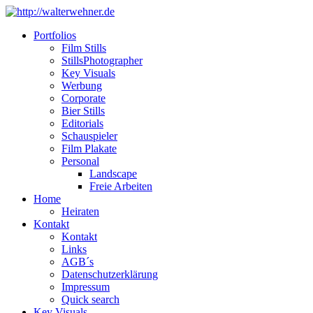
Portfolios
Film Stills
StillsPhotographer
Key Visuals
Werbung
Corporate
Bier Stills
Editorials
Schauspieler
Film Plakate
Personal
Landscape
Freie Arbeiten
Home
Heiraten
Kontakt
Kontakt
Links
AGB´s
Datenschutzerklärung
Impressum
Quick search
Key Visuals