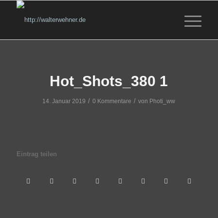
Hot_Shots_380 1
/
/
14. Januar 2019
0 Kommentare
von
Photi_ww
Eintrag teilen