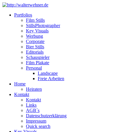
Portfolios
Film Stills
StillsPhotographer
Key Visuals
Werbung
Corporate
Bier Stills
Editorials
Schauspieler
Film Plakate
Personal
Landscape
Freie Arbeiten
Home
Heiraten
Kontakt
Kontakt
Links
AGB´s
Datenschutzerklärung
Impressum
Quick search
Key Visuals