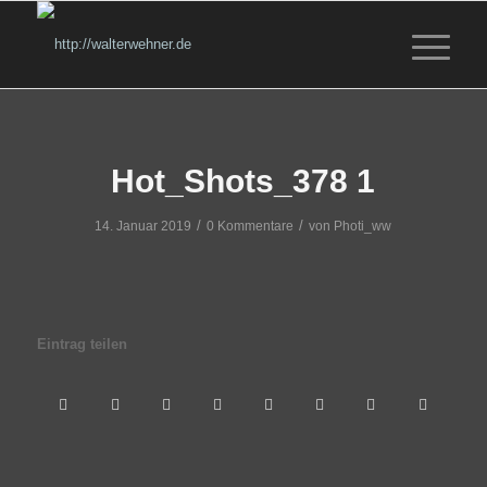
Hot_Shots_378 1
/
/
14. Januar 2019
0 Kommentare
von
Photi_ww
Eintrag teilen