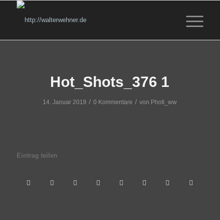
Hot_Shots_376 1
/
/
14. Januar 2019
0 Kommentare
von
Photi_ww
Eintrag teilen