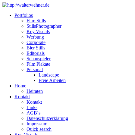
Portfolios
Film Stills
StillsPhotographer
Key Visuals
Werbung
Corporate
Bier Stills
Editorials
Schauspieler
Film Plakate
Personal
Landscape
Freie Arbeiten
Home
Heiraten
Kontakt
Kontakt
Links
AGB´s
Datenschutzerklärung
Impressum
Quick search
Key Visuals