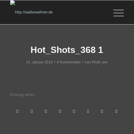
Hot_Shots_368 1
/
/
14. Januar 2019
0 Kommentare
von
Photi_ww
Eintrag teilen