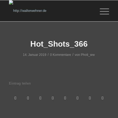
Hot_Shots_366
/
/
14. Januar 2019
0 Kommentare
von
Photi_ww
Eintrag teilen