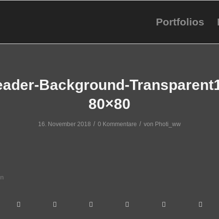
Portfolios
ader-Background-Transparent
80×80
/
/
16. November 2018
0 Kommentare
von
Photi_ww
en