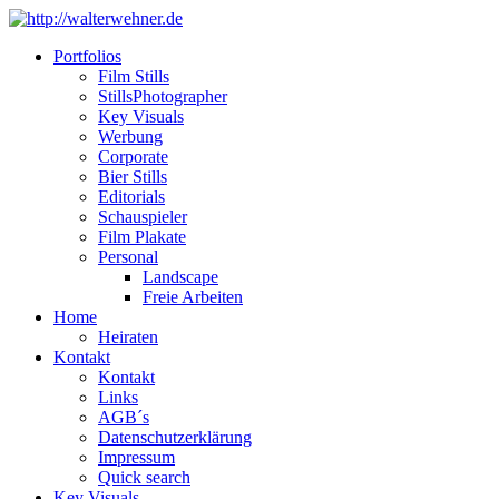
Portfolios
Film Stills
StillsPhotographer
Key Visuals
Werbung
Corporate
Bier Stills
Editorials
Schauspieler
Film Plakate
Personal
Landscape
Freie Arbeiten
Home
Heiraten
Kontakt
Kontakt
Links
AGB´s
Datenschutzerklärung
Impressum
Quick search
Key Visuals