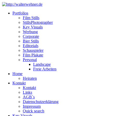
Portfolios
Film Stills
StillsPhotographer
Key Visuals
Werbung
Corporate
Bier Stills
Editorials
Schauspieler
Film Plakate
Personal
Landscape
Freie Arbeiten
Home
Heiraten
Kontakt
Kontakt
Links
AGB´s
Datenschutzerklärung
Impressum
Quick search
Key Visuals