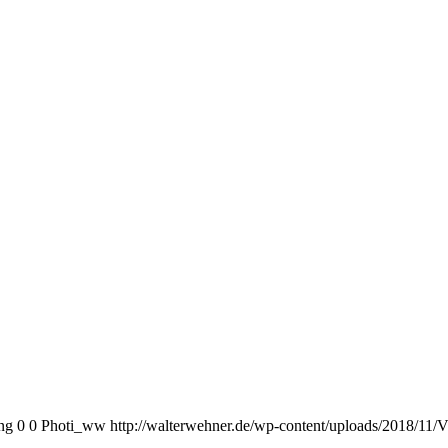
ng
0
0
Photi_ww
http://walterwehner.de/wp-content/uploads/2018/11