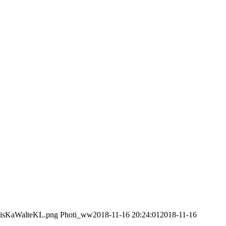
/VisKaWalteKL.png
Photi_ww
2018-11-16 20:24:01
2018-11-16