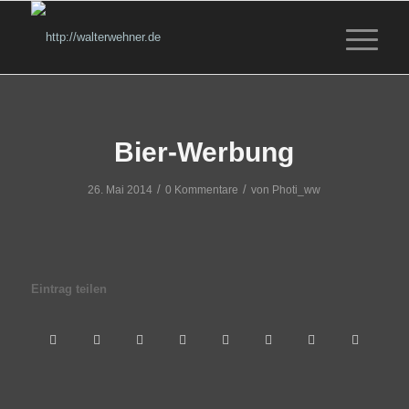
Bier-Werbung
/
/
26. Mai 2014
0 Kommentare
von
Photi_ww
Eintrag teilen