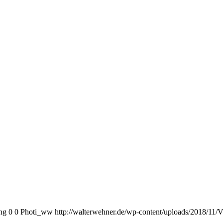
ng
0
0
Photi_ww
http://walterwehner.de/wp-content/uploads/2018/11