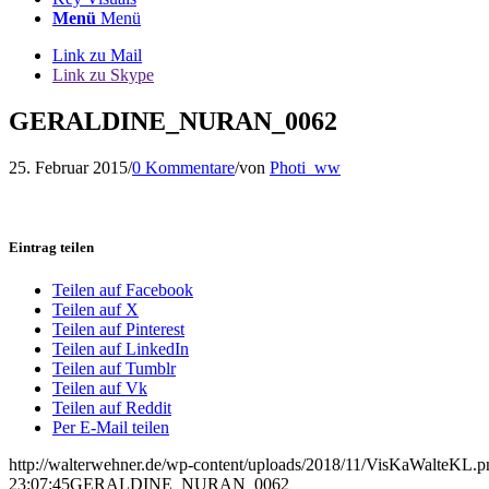
Menü
Menü
Link zu Mail
Link zu Skype
GERALDINE_NURAN_0062
25. Februar 2015
/
0 Kommentare
/
von
Photi_ww
Eintrag teilen
Teilen auf Facebook
Teilen auf X
Teilen auf Pinterest
Teilen auf LinkedIn
Teilen auf Tumblr
Teilen auf Vk
Teilen auf Reddit
Per E-Mail teilen
http://walterwehner.de/wp-content/uploads/2018/11/VisKaWalteKL.p
23:07:45
GERALDINE_NURAN_0062