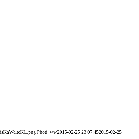
/VisKaWalteKL.png
Photi_ww
2015-02-25 23:07:45
2015-02-25