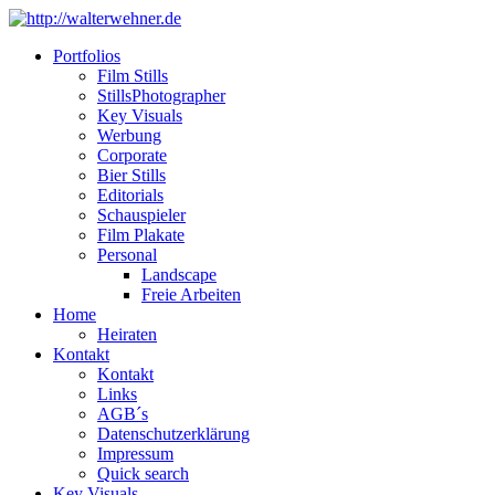
Portfolios
Film Stills
StillsPhotographer
Key Visuals
Werbung
Corporate
Bier Stills
Editorials
Schauspieler
Film Plakate
Personal
Landscape
Freie Arbeiten
Home
Heiraten
Kontakt
Kontakt
Links
AGB´s
Datenschutzerklärung
Impressum
Quick search
Key Visuals