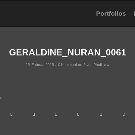
Portfolios
GERALDINE_NURAN_0061
/
/
25. Februar 2015
0 Kommentare
von
Photi_ww
en