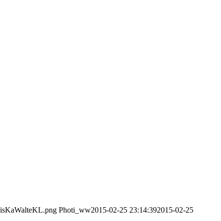
/VisKaWalteKL.png
Photi_ww
2015-02-25 23:14:39
2015-02-25