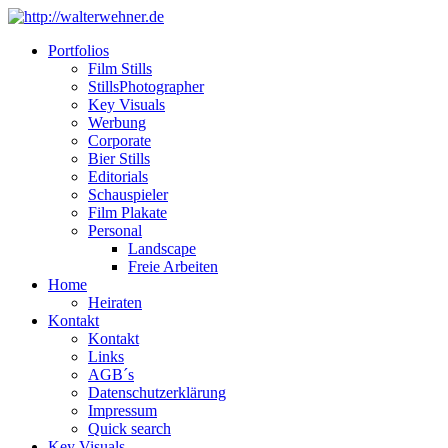
Portfolios
Film Stills
StillsPhotographer
Key Visuals
Werbung
Corporate
Bier Stills
Editorials
Schauspieler
Film Plakate
Personal
Landscape
Freie Arbeiten
Home
Heiraten
Kontakt
Kontakt
Links
AGB´s
Datenschutzerklärung
Impressum
Quick search
Key Visuals