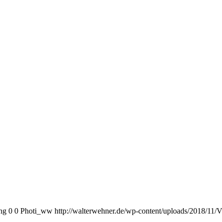
ng
0
0
Photi_ww
http://walterwehner.de/wp-content/uploads/2018/11