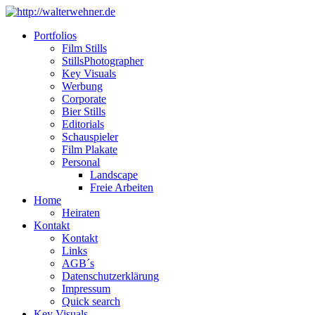
Portfolios
Film Stills
StillsPhotographer
Key Visuals
Werbung
Corporate
Bier Stills
Editorials
Schauspieler
Film Plakate
Personal
Landscape
Freie Arbeiten
Home
Heiraten
Kontakt
Kontakt
Links
AGB´s
Datenschutzerklärung
Impressum
Quick search
Key Visuals