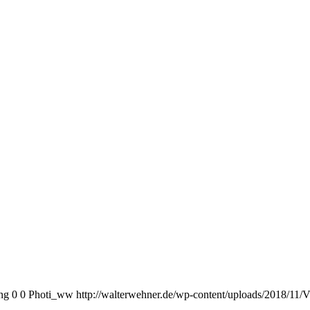
ng
0
0
Photi_ww
http://walterwehner.de/wp-content/uploads/2018/11