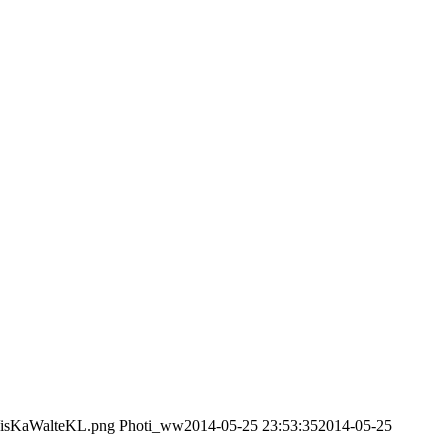
/VisKaWalteKL.png
Photi_ww
2014-05-25 23:53:35
2014-05-25