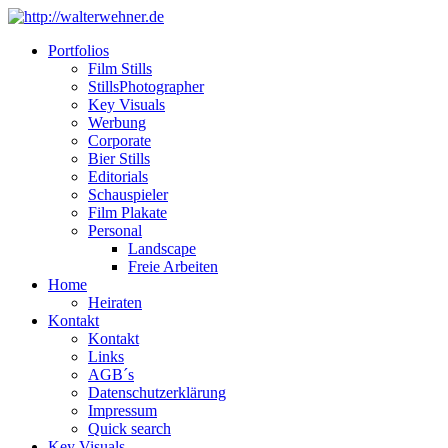
Portfolios
Film Stills
StillsPhotographer
Key Visuals
Werbung
Corporate
Bier Stills
Editorials
Schauspieler
Film Plakate
Personal
Landscape
Freie Arbeiten
Home
Heiraten
Kontakt
Kontakt
Links
AGB´s
Datenschutzerklärung
Impressum
Quick search
Key Visuals