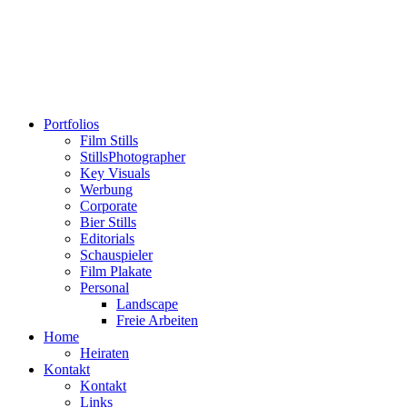
Portfolios
Film Stills
StillsPhotographer
Key Visuals
Werbung
Corporate
Bier Stills
Editorials
Schauspieler
Film Plakate
Personal
Landscape
Freie Arbeiten
Home
Heiraten
Kontakt
Kontakt
Links