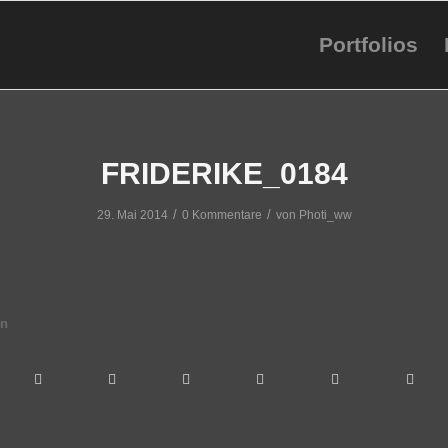
Portfolios
FRIDERIKE_0184
/
/
29. Mai 2014
0 Kommentare
von
Photi_ww
en