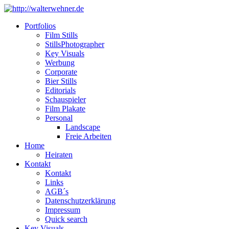
Portfolios
Film Stills
StillsPhotographer
Key Visuals
Werbung
Corporate
Bier Stills
Editorials
Schauspieler
Film Plakate
Personal
Landscape
Freie Arbeiten
Home
Heiraten
Kontakt
Kontakt
Links
AGB´s
Datenschutzerklärung
Impressum
Quick search
Key Visuals