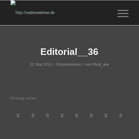
Editorial__36
/
/
13. Mai 2014
0 Kommentare
von
Photi_ww
Eintrag teilen