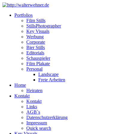
Portfolios
Film Stills
StillsPhotographer
Key Visuals
Werbung
Corporate
Bier Stills
Editorials
Schauspieler
Film Plakate
Personal
Landscape
Freie Arbeiten
Home
Heiraten
Kontakt
Kontakt
Links
AGB´s
Datenschutzerklärung
Impressum
Quick search
Key Visuals