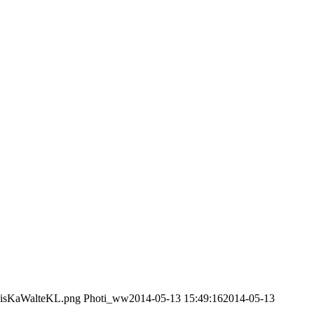
/VisKaWalteKL.png
Photi_ww
2014-05-13 15:49:16
2014-05-13