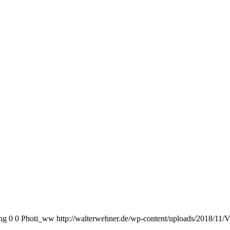
ng
0
0
Photi_ww
http://walterwehner.de/wp-content/uploads/2018/11