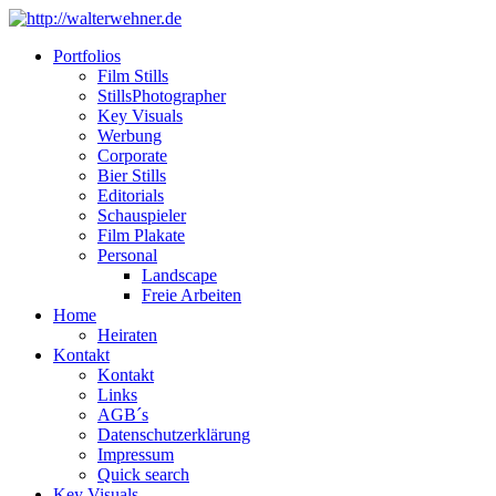
Portfolios
Film Stills
StillsPhotographer
Key Visuals
Werbung
Corporate
Bier Stills
Editorials
Schauspieler
Film Plakate
Personal
Landscape
Freie Arbeiten
Home
Heiraten
Kontakt
Kontakt
Links
AGB´s
Datenschutzerklärung
Impressum
Quick search
Key Visuals