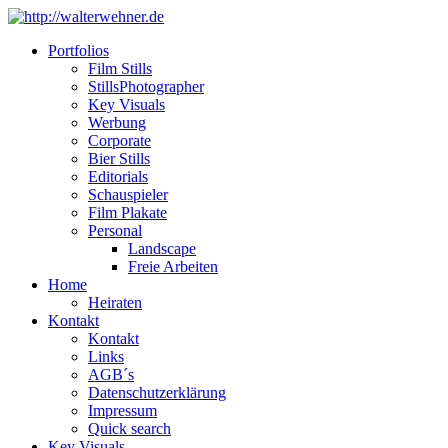
Portfolios
Film Stills
StillsPhotographer
Key Visuals
Werbung
Corporate
Bier Stills
Editorials
Schauspieler
Film Plakate
Personal
Landscape
Freie Arbeiten
Home
Heiraten
Kontakt
Kontakt
Links
AGB´s
Datenschutzerklärung
Impressum
Quick search
Key Visuals